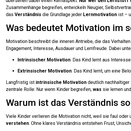
übersehen dabei einen Kernaspekt:
Nur wer den Lernstoff w
Zusammenhänge begreifen, entwickeln Neugier, Selbstvertrau
das
Verständnis
die Grundlage jeder
Lernmotivation
ist – 
Was bedeutet Motivation im s
Motivation beschreibt die inneren Antriebe, die das Verhalte
Engagement, Interesse, Ausdauer und Lernfreude. Dabei unt
Intrinsischer Motivation
: Das Kind lernt aus Interesse
Extrinsischer Motivation
: Das Kind lernt, um eine Bel
Langfristig ist
intrinsische Motivation
deutlich nachhaltiger
zentrale Rolle: Nur wenn Kinder begreifen,
was
sie lernen un
Warum ist das Verständnis so
Viele Kinder verlieren die Motivation nicht, weil sie faul ode
verstehen
. Ohne klares Verständnis entstehen Frust, Unsiche