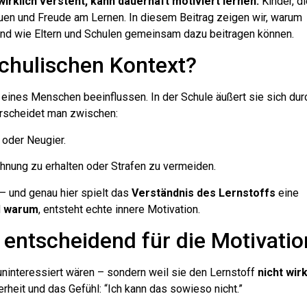
irklich versteht, kann dauerhaft motiviert lernen.
Kinder, di
en und Freude am Lernen. In diesem Beitrag zeigen wir, warum
und wie Eltern und Schulen gemeinsam dazu beitragen können.
chulischen Kontext?
n eines Menschen beeinflussen. In der Schule äußert sie sich dur
erscheidet man zwischen:
 oder Neugier.
ohnung zu erhalten oder Strafen zu vermeiden.
 – und genau hier spielt das
Verständnis des Lernstoffs
eine
d
warum
, entsteht echte innere Motivation.
 entscheidend für die Motivatio
r uninteressiert wären – sondern weil sie den Lernstoff
nicht wirk
rheit und das Gefühl: “Ich kann das sowieso nicht.”