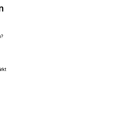
n
n?
rkt