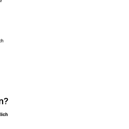
e
ch
n?
lich