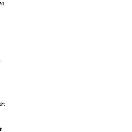
en
e
ärt
ch