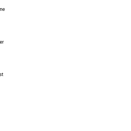
hne
er
st