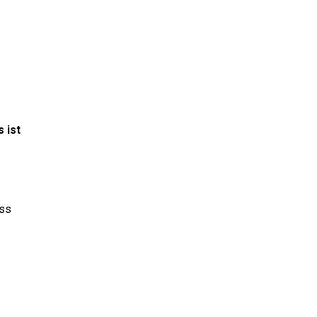
 ist
uss